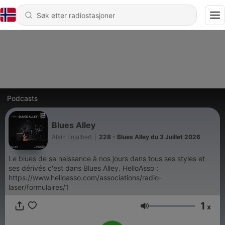
Podcasts
Blues Alley
Alain Enjalbert
|
228 - Blues Alley du 3 Juillet 2026
Le blues de sa naissance à nos jours dans tous ses styles et
ses dérivés c'est dans Blues Alley. HelloAsso :
https://www.helloasso.com/associations/radio-
laser/formulaires/1
1
x
Volum