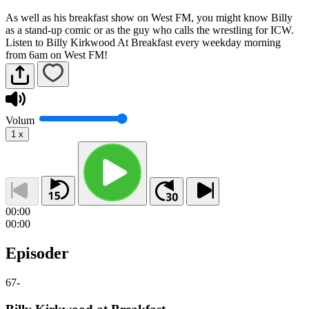
As well as his breakfast show on West FM, you might know Billy
as a stand-up comic or as the guy who calls the wrestling for ICW.
Listen to Billy Kirkwood At Breakfast every weekday morning
from 6am on West FM!
Volum
1
x
00:00
00:00
Episoder
67
-