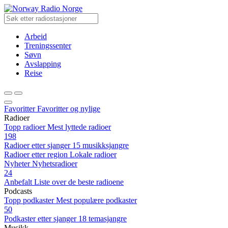
Radio Norge
Arbeid
Treningssenter
Søvn
Avslapping
Reise
Favoritter
Favoritter og nylige
Radioer
Topp radioer
Mest lyttede radioer
198
Radioer etter sjanger
15 musikksjangre
Radioer etter region
Lokale radioer
Nyheter
Nyhetsradioer
24
Anbefalt
Liste over de beste radioene
Podcasts
Topp podkaster
Mest populære podkaster
50
Podkaster etter sjanger
18 temasjangre
Musikk