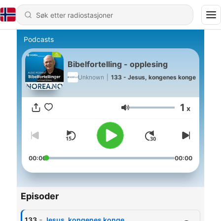
Podcasts
Bibelfortelling - opplesing
Unknown
|
133 - Jesus, kongenes konge
1
x
Volum
00:00
00:00
Episoder
-
133
Jesus, kongenes konge