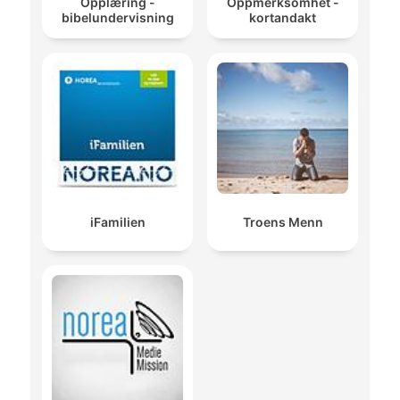
Opplæring -
Oppmerksomhet -
bibelundervisning
kortandakt
iFamilien
Troens Menn