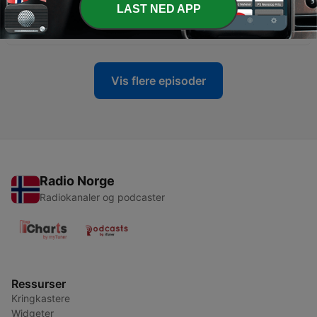
LAST NED APP
-
81
MOMENT: «Fyllerør», krabbegange og Met Gala
08 mai 2026
Vis flere episoder
Radio Norge
Radiokanaler og podcaster
Ressurser
Kringkastere
Widgeter