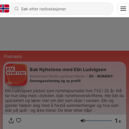
Podcasts
Bak Nyhetene med Elin Ludvigsen
Momentum Media og Bauer Media
|
85 - MOMENT:
Sesongavslutning og ny profil!
Elin Ludvigsen jobbet som nyhetsjournalist hos TV2 i 25 år. Nå
tar hun deg med i dybden, bak nyhetsoverskriftene. Her blir du
oppdatert og lærer mer om det som skjer i verden. Elin og
gjester hjelper deg med å forstå sammenhenger og hva som
står på spill - og ikke minst: De leter etter håp!
1
x
Volum