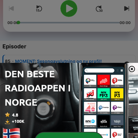
00:00
00:00
Episoder
-
85
MOMENT: Sesongavslutning og ny profil!
04 juni 2026
-
84
MOMENT: Hjertesvikt, krigsberedskap og
billettkaos
29 mai 2026
-
83
MOMENT: Fotlenke, stolkrig og Love Island
21 mai 2026
-
82
MOMENT: Eurovision-spesial
15 mai 2026