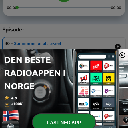
00:00
00:00
Episoder
-
40
Sommeren før alt raknet
06 aug. 2026
-
39
Partiet De Grå og Ap+
02 juli 2026
-
38
Tommelringen og andre identitetsmarkører
24 mars 2026
-
37
Steinars sorte hull
06 des. 2025
-
36
Dumme mannetanker
LAST NED APP
18 sep. 2025