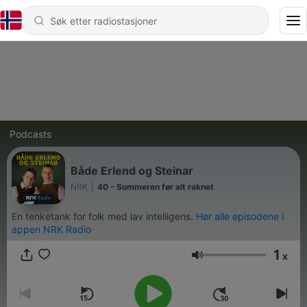
Podcasts
Både Erlend og Steinar
NRK
|
40 - Sommeren før alt raknet
En tenketank for folk med lav intelligens.
Hør alle episodene i
appen NRK Radio
1
x
Volum