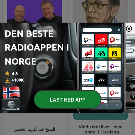
Åndelig Påfyll - hver
العلم والإيمان - د. مصطفى
tirsdag
محمود
LAST NED APP
Vindu mot livet - med
الشيخ عبدالكريم الخضير
Johnn R. Hardang