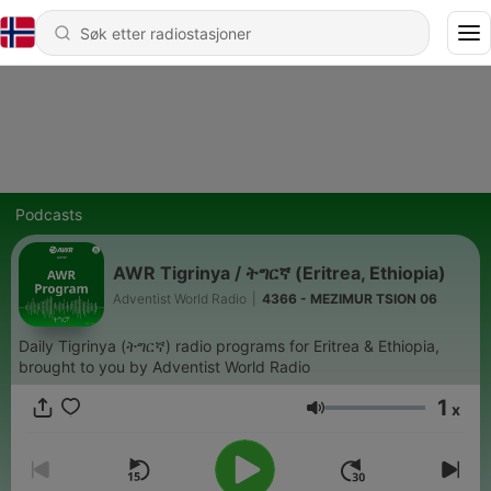
Podcasts
AWR Tigrinya / ትግርኛ (Eritrea, Ethiopia)
Adventist World Radio
|
4366 - MEZIMUR TSION 06
Daily Tigrinya (ትግርኛ) radio programs for Eritrea & Ethiopia,
brought to you by Adventist World Radio
1
x
Volum