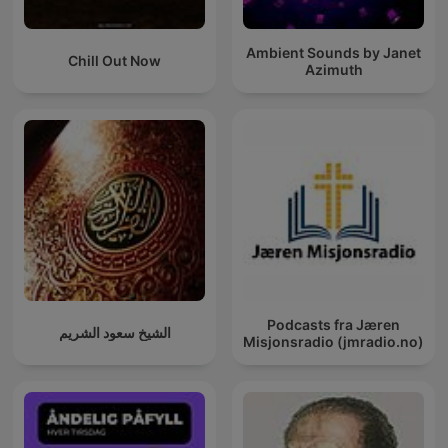
Ambient Sounds by Janet
Chill Out Now
Azimuth
Podcasts fra Jæren
الشيخ سعود الشريم
Misjonsradio (jmradio.no)