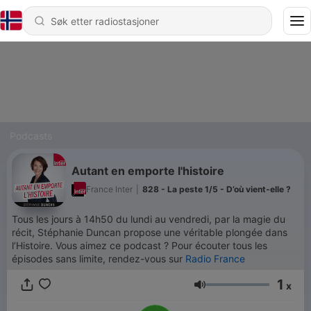
Podcasts
Autant en emporte l'histoire
France Inter
|
828 - La peste 1/5 - D’où vient-elle ?
Tous les jours à 14h50 du lundi au vendredi, par la magie du
récit, Stéphanie Duncan propose une véritable plongée dans
l’Histoire. Vous aimez ce podcast ? Pour écouter tous les
épisodes sans limite, rendez-vous sur
Radio France
1
x
Volum