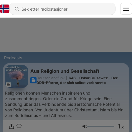
Podcasts
Aus Religion und Gesellschaft
Deutschlandfunk
|
646 - Oskar Brüsewitz - Der
DDR-Pfarrer, der sich selbst verbrannte
Religionen können Menschen inspirieren und
zusammenbringen. Oder ein Grund für Kriege sein. Eine
Sendung über das verbindende bis zerstörerische Potential
von Religionen. Von Judentum über Christentum, Islam bis hin
zum Buddhismus – und Atheismus.
1
x
Volum