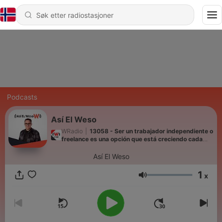
Podcasts
Así El Weso
WRadio
|
13058 - Ser un trabajador independiente o
freelance es una opción que está creciendo cada
vez más de la mano de la flexibilidad laboral.
Así El Weso
1
x
Volum