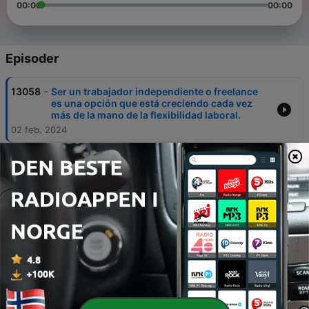
00:00
00:00
Episoder
-
13058
Ser un trabajador independiente o freelance
es una opción que está creciendo cada vez
más de la mano de la flexibilidad laboral.
02 feb. 2024
-
13057
La Alemania entreguerras, un ejemplo entre el
vigor y la destrucción democrática.
01 feb. 2024
-
13056
Agua, inseguridad y salud, problemas
fundamentales en la CDMX.
01 feb. 2024
-
13055
Campañas y encuestas en EEUU: Trump a la
cabeza en todas.
01 feb. 2024