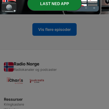
-
13054
Semovi: licencia falsa de Rosario Robles se
LAST NED APP
expidió en la administración de Mancera.
01 feb. 2024
Vis flere episoder
Radio Norge
Radiokanaler og podcaster
Ressurser
Kringkastere