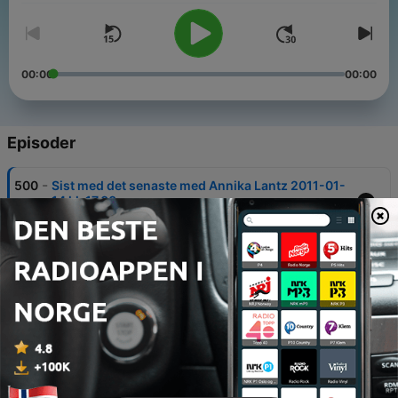
00:00
00:00
Episoder
-
500
Sist med det senaste med Annika Lantz 2011-01-
14 kl. 17.00
14 jan. 2011
-
499
Tjejer som idrottar - inget för DN och SvD.
14 juni 2010
-
498
Från Franska Öppna till Grand Finale med Lantz
11 juni 2010
-
497
Billgren i P1 20100608 1503 2010-06-08 kl.
16.00