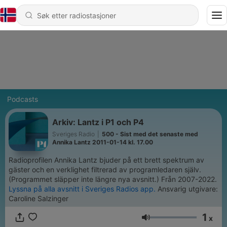
Podcasts
Arkiv: Lantz i P1 och P4
Sveriges Radio
|
500 - Sist med det senaste med
Annika Lantz 2011-01-14 kl. 17.00
Radioprofilen Annika Lantz bjuder på ett brett spektrum av
gäster och en verklighet filtrerad av programledaren själv.
(Programmet släpper inte längre nya avsnitt.) Från 2007-2022.
Lyssna på alla avsnitt i Sveriges Radios app.
Ansvarig utgivare:
Caroline Salzinger
1
x
Volum