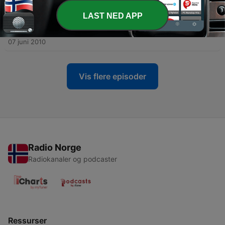
08 juni 2010
LAST NED APP
-
496
Stenberg i P1 20100607 1503 2010-06-07 kl.
16.00
07 juni 2010
Vis flere episoder
Radio Norge
Radiokanaler og podcaster
Ressurser