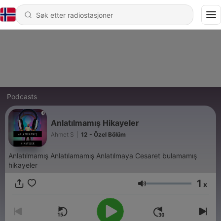
Podcasts
Anlatılmamış Hikayeler
Ahmet S
|
12 - Özel Bölüm
Anlatılmamış Anlatılamamış Anlatılmaya Cesaret bulamamış
hikayeler
1
x
Volum