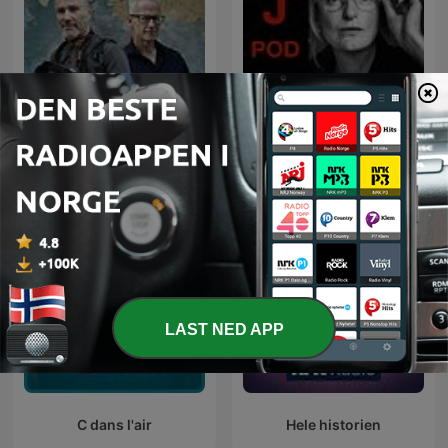
Grenseløs
J-POD
LAST NED APP
C dans l'air
Hele historien