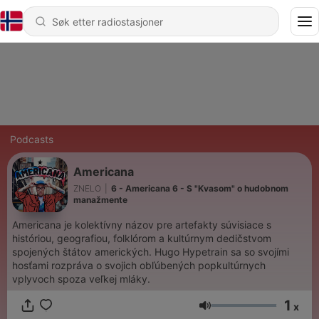
Podcasts
Americana
ZNELO
|
6 - Americana 6 - S "Kvasom" o hudobnom
manažmente
Americana je kolektívny názov pre artefakty súvisiace s
históriou, geografiou, folklórom a kultúrnym dedičstvom
spojených štátov amerických. Hugo Hypetrain sa so svojími
hosťami rozpráva o svojich obľúbených popkultúrnych
vplyvoch spoza veľkej mláky.
1
x
Volum