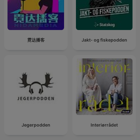
霓达播客
Jakt- og fiskepodden
Jegerpodden
Interiørrådet