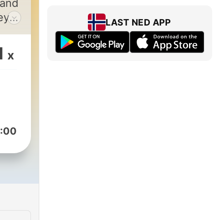
 and
ey
LAST NED APP
e
nd.
1
x
ing
the
and
 so
ode
:00
e
e to