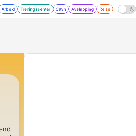
Arbeid
Treningssenter
Søvn
Avslapping
Reise
ions
|
298 - Nakhon Phanom Beauty along Mekong 
land