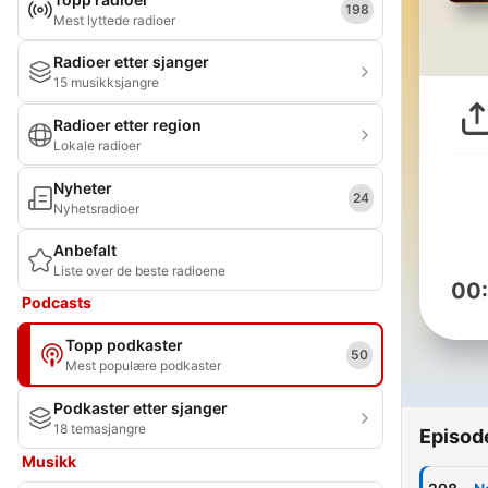
198
Mest lyttede radioer
Radioer etter sjanger
15 musikksjangre
Radioer etter region
Lokale radioer
Nyheter
24
Nyhetsradioer
Anbefalt
Liste over de beste radioene
00
Podcasts
Topp podkaster
50
Mest populære podkaster
Podkaster etter sjanger
18 temasjangre
Episod
Musikk