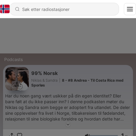
Podcasts
99% Norsk
Niklas & Sandra
|
8 - #8 Andrea - Til Costa Rica med
Sporløs
Har du noen gang vært usikker på din egen identitet? Eller
bare følt at du ikke passer inn? I denne podkasten møter du
Niklas og Sandra som begge er adoptert fra utlandet. De deler
sine opplevelser fra livet i Norge, tilbakereisen til fødelandet,
relasjonen til sine biologiske foreldre og hvordan dette har
påvirket deres selvbilde i dag. I hver episode får du møte nye
mennesker med ulik bakgrunn og opphav, og sammen deler
1