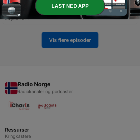
LAST NED APP
-
4
#4 Joon - 3 fra Norge og 1 fra Sør-Korea
06 juni 2021
Vis flere episoder
Radio Norge
Radiokanaler og podcaster
Ressurser
Kringkastere