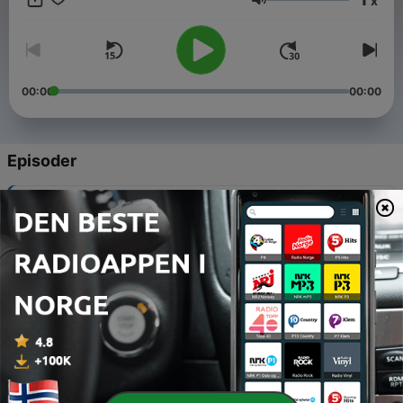
x
de sine historier og knytter de til temaer som etnisitet,
Volum
adopsjon, identitet, familierelasjoner og fordommer.
00:00
00:00
Episoder
-
8
#8 Andrea - Til Costa Rica med Sporløs
04 juli 2021
-
7
#7 Adeline - Adoptert fra Kongo
27 juni 2021
-
6
#6 Camila - Biologiske foreldre fra Colombia
20 juni 2021
-
5
#5 Leonardo - Halvt Gambisk og Halvt Norsk
13 juni 2021