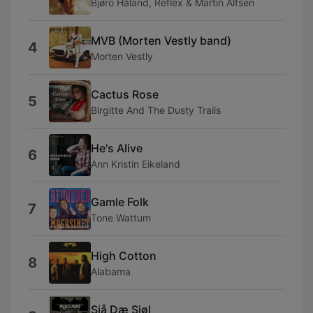
Bjøro Håland, Reflex & Martin Alfsen
MVB (Morten Vestly band)
4
Morten Vestly
Cactus Rose
5
Birgitte And The Dusty Trails
He's Alive
6
Ann Kristin Eikeland
Gamle Folk
7
Tone Wattum
High Cotton
8
Alabama
Sjå Dæ Sjøl