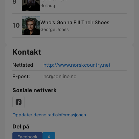
9
Rollaug
Who's Gonna Fill Their Shoes
10
George Jones
Kontakt
Nettsted
http://www.norskcountry.net
E-post:
ncr@online.no
Sosiale nettverk
Oppdater denne radioinformasjonen
Del på
Facebook
X