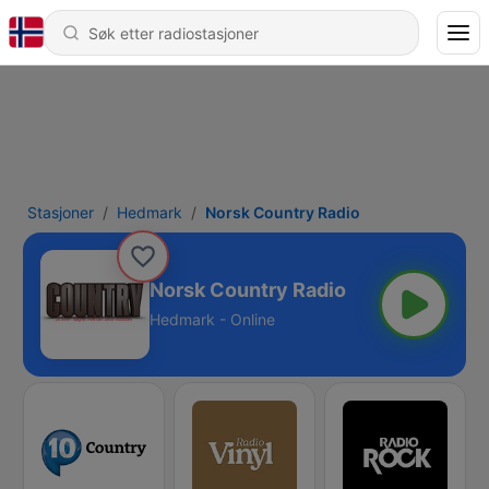
Stasjoner
Hedmark
Norsk Country Radio
Norsk Country Radio
Hedmark - Online