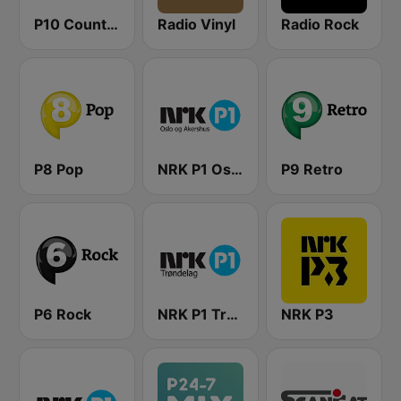
P10 Country
Radio Vinyl
Radio Rock
P8 Pop
NRK P1 Oslo og Akershus
P9 Retro
P6 Rock
NRK P1 Trøndelag
NRK P3