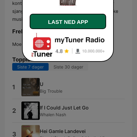
kontekst. Sendingene gir et oversiktlig bilde av
sjangerens bredde og dens posisjon i det norske
musikkmarkedet.
LAST NED APP
Frekvenser Norsk Country Radio:
Moelv:
Online
Topplåter
Siste 7 dager
Siste 30 dager
U
1
Big Trouble
If I Could Just Let Go
2
Whalen Nash
Hei Gamle Landevei
3