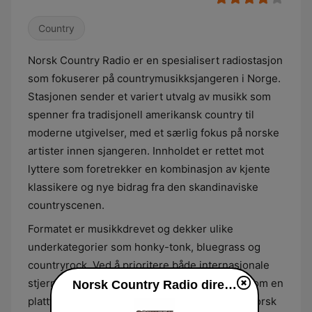
Country
Norsk Country Radio er en spesialisert radiostasjon
som fokuserer på countrymusikksjangeren i Norge.
Stasjonen sender et variert utvalg av musikk som
spenner fra tradisjonell amerikansk country til
moderne utgivelser, med et særlig fokus på norske
artister innen sjangeren. Innholdet er rettet mot
lyttere som foretrekker en kombinasjon av kjente
klassikere og nye bidrag fra den skandinaviske
countryscenen.
Formatet er musikkdrevet og dekker ulike
underkategorier som honky-tonk, bluegrass og
countryrock. Ved å prioritere både internasjonale
stjerner og lokale talenter, fungerer kanalen som en
Norsk Country Radio direkte
plattform for formidling av countrykultur i en norsk