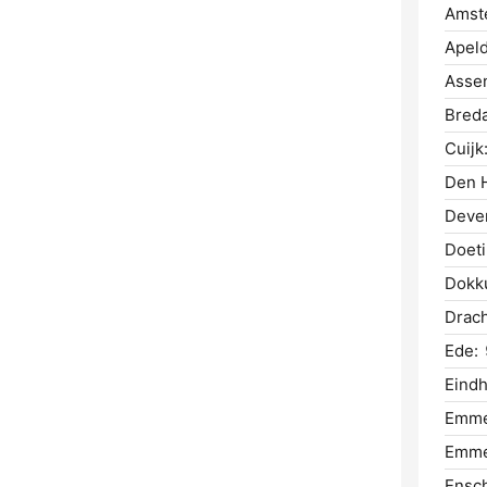
Amst
Apeld
Asse
Breda
Cuijk
Den H
Deven
Doet
Dokk
Drach
Ede:
Eind
Emme
Emme
Ensc