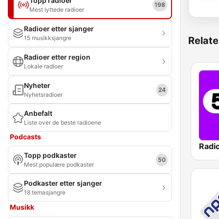
Topp radioer
198
Mest lyttede radioer
Radioer etter sjanger
15 musikksjangre
Relate
Radioer etter region
Lokale radioer
Nyheter
24
Nyhetsradioer
Anbefalt
Liste over de beste radioene
Podcasts
Radi
Topp podkaster
50
Mest populære podkaster
Podkaster etter sjanger
18 temasjangre
Musikk