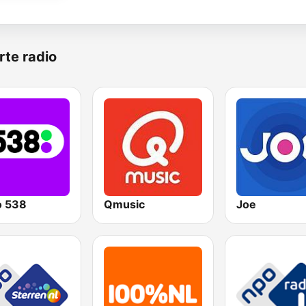
rte radio
o 538
Qmusic
Joe