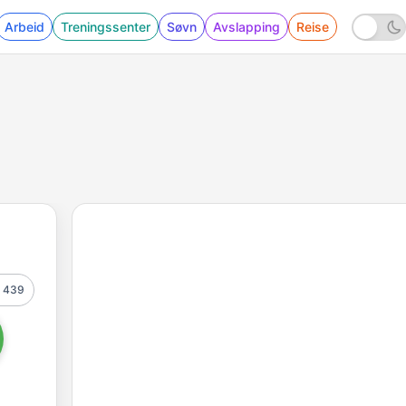
Arbeid
Treningssenter
Søvn
Avslapping
Reise
439