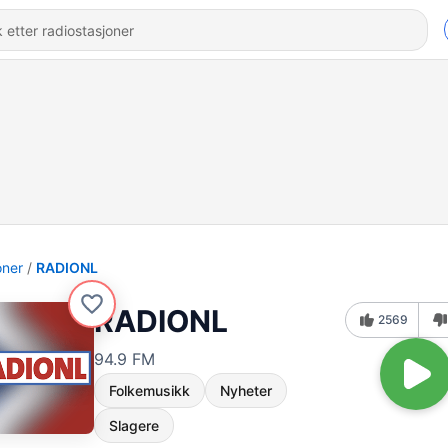
oner
RADIONL
RADIONL
2569
94.9 FM
Folkemusikk
Nyheter
Slagere