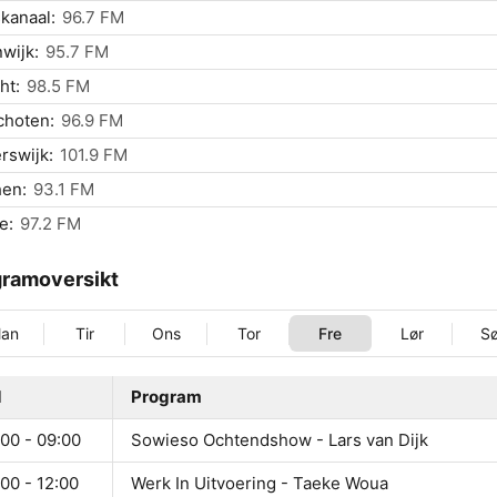
kanaal:
96.7 FM
wijk:
95.7 FM
ht:
98.5 FM
choten:
96.9 FM
rswijk:
101.9 FM
hen:
93.1 FM
e:
97.2 FM
ramoversikt
an
Tir
Ons
Tor
Fre
Lør
S
d
Program
00 - 09:00
Sowieso Ochtendshow - Lars van Dijk
00 - 12:00
Werk In Uitvoering - Taeke Woua