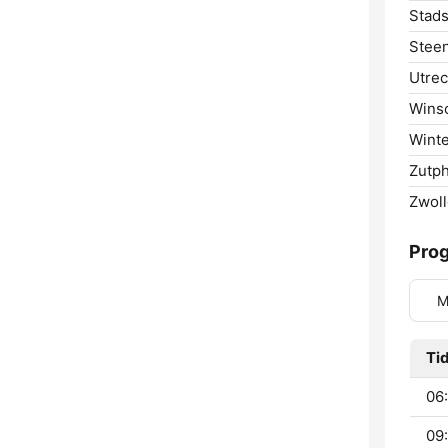
Stads
Steen
Utrec
Wins
Winte
Zutp
Zwoll
Prog
M
Ti
06:
09: