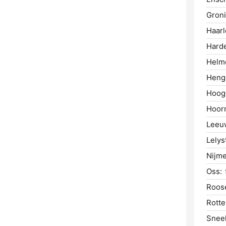
Gron
Haar
Hard
Helm
Heng
Hoog
Hoor
Leeu
Lelys
Nijm
Oss:
Roos
Rotte
Snee