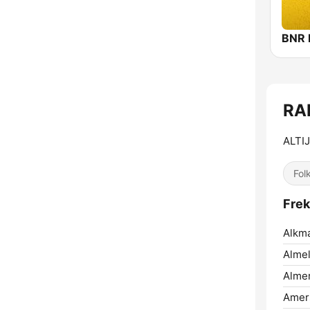
BNR 
RA
ALTI
Fol
Fre
Alkma
Almel
Almer
Amers