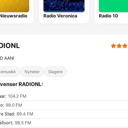
Nieuwsradio
Radio Veronica
Radio 10
DIONL
JD AAN!
kemusikk
Nyheter
Slagere
kvenser RADIONL:
ar:
104.2 FM
o:
98.0 FM
e Stad:
89.4 FM
foort:
98.5 FM