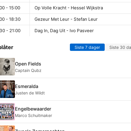
00 - 15:00
Op Volle Kracht - Hessel Wijkstra
00 - 18:30
Gezeur Met Leur - Stefan Leur
30 - 21:00
Dag In, Dag Uit - Ivo Pasveer
låter
Siste 7 dager
Siste 30 d
Open Fields
Captain Qubz
Esmeralda
Justen de Wildt
Engelbewaarder
Marco Schuitmaker