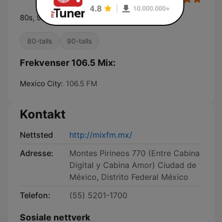
80s, 90s y más
80-talls
90-talls
Frekvenser 106.5 Mix:
Mexico City:
106.5 FM
Kontakt
Nettsted
http://mixfm.mx/
Adresse:
Montes Pirineos 770 (Entre Cabina
Digital y Cabina Amor) Ciudad de
México, Distrito Federal México
Telefon:
(55) 5201-1700
Sosiale nettverk