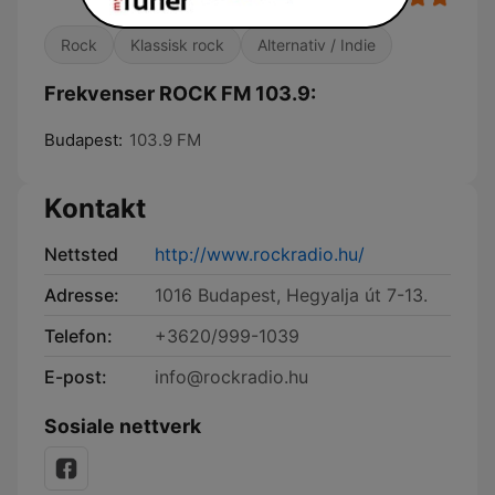
Rock
Klassisk rock
Alternativ / Indie
Frekvenser ROCK FM 103.9:
Budapest:
103.9 FM
Kontakt
Nettsted
http://www.rockradio.hu/
Adresse:
1016 Budapest, Hegyalja út 7-13.
Telefon:
+3620/999-1039
E-post:
info@rockradio.hu
Sosiale nettverk