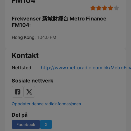
FM104
Frekvenser 新城財經台 Metro Finance
FM104:
Hong Kong:
104.0 FM
Kontakt
Nettsted
http://www.metroradio.com.hk/MetroFin
Sosiale nettverk
Oppdater denne radioinformasjonen
Del på
Facebook
X