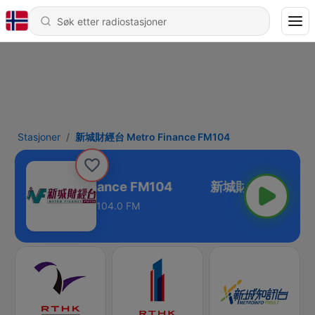
Stasjoner
新城財經台 Metro Finance FM104
經台 Metro Finance FM104
104.0 FM