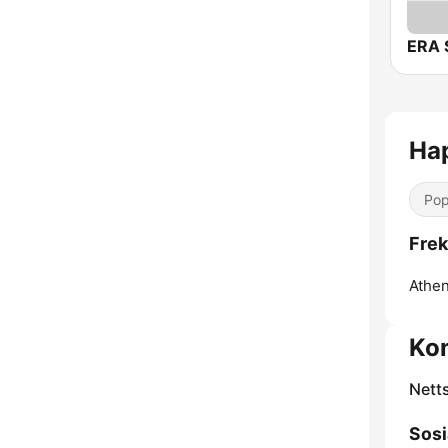
Ha
Pop
Frek
Athen
Ko
Nett
Sosi