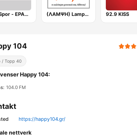
ERA Spor - ΕΡΑΣΠΟΡ
(ΛΑΜΨΗ) Lampsi 92.3 FM
92.9 KISS
ppy 104
 / Topp 40
venser Happy 104:
s:
104.0 FM
ntakt
sted
https://happy104.gr/
ale nettverk