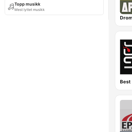
Topp musikk
Mest lyttet musikk
Best