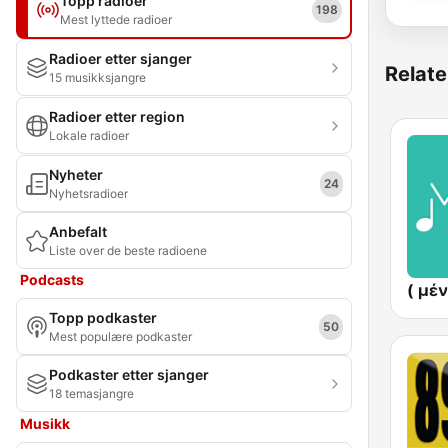
Topp radioer
198
Mest lyttede radioer
Radioer etter sjanger
Relate
15 musikksjangre
Radioer etter region
Lokale radioer
Nyheter
24
Nyhetsradioer
Anbefalt
Liste over de beste radioene
Podcasts
Topp podkaster
50
Mest populære podkaster
Podkaster etter sjanger
18 temasjangre
Musikk