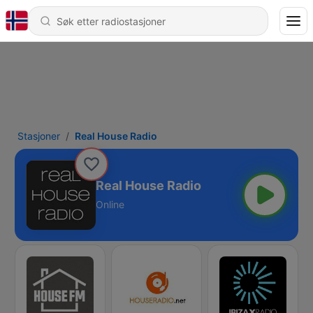
Stasjoner
Real House Radio
Real House Radio
Online