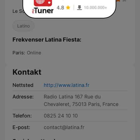
Le Son Latino
Latino
Frekvenser Latina Fiesta:
Paris:
Online
Kontakt
Nettsted
http://www.latina.fr
Adresse:
Radio Latina 167 Rue du
Chevaleret, 75013 Paris, France
Telefon:
0825 24 10 10
E-post:
contact@latina.fr