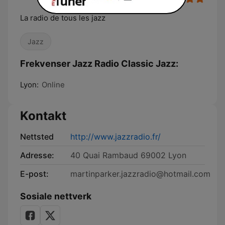
La radio de tous les jazz
Jazz
Frekvenser Jazz Radio Classic Jazz:
Lyon:
Online
Kontakt
Nettsted
http://www.jazzradio.fr/
Adresse:
40 Quai Rambaud 69002 Lyon
E-post:
martinparker.jazzradio@hotmail.com
Sosiale nettverk