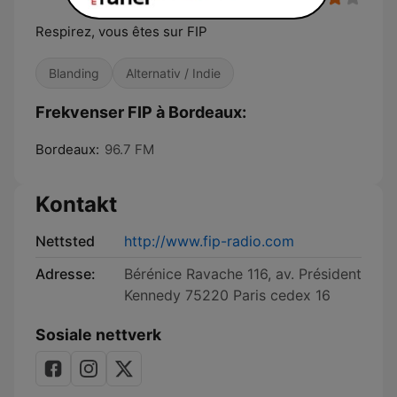
Respirez, vous êtes sur FIP
Blanding
Alternativ / Indie
Frekvenser FIP à Bordeaux:
Bordeaux:
96.7 FM
Kontakt
Nettsted
http://www.fip-radio.com
Adresse:
Bérénice Ravache 116, av. Président
Kennedy 75220 Paris cedex 16
Sosiale nettverk