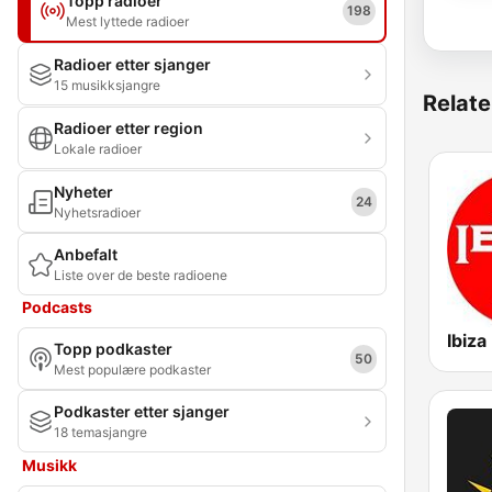
Topp radioer
198
Mest lyttede radioer
Radioer etter sjanger
15 musikksjangre
Relate
Radioer etter region
Lokale radioer
Nyheter
24
Nyhetsradioer
Anbefalt
Liste over de beste radioene
Podcasts
Ibiza
Topp podkaster
50
Mest populære podkaster
Podkaster etter sjanger
18 temasjangre
Musikk