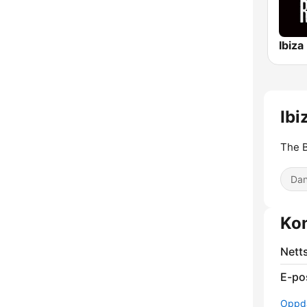
Ibiza
Ibi
The B
Dan
Ko
Nett
E-po
Oppda