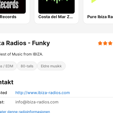
 Records
Costa del Mar Zen
Pure Ibiza Ra
za Radios - Funky
est of Music from IBIZA.
s / EDM
80-talls
Eldre musikk
ntakt
sted
http://www.ibiza-radios.com
st:
info@ibiza-radios.com
ter denne radioinformasjonen