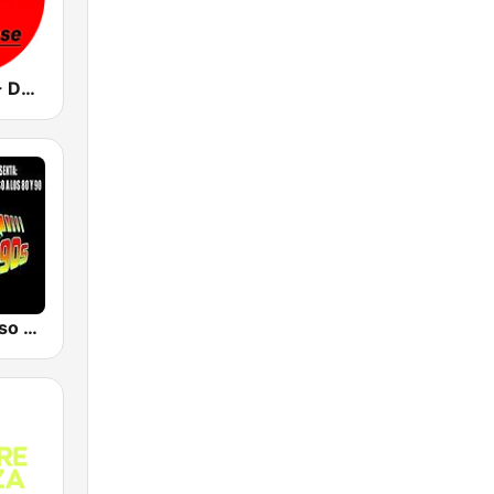
Ibiza Radios - Deep House
Radio, Regreso a los 80 y 90