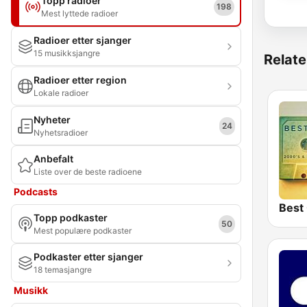
Topp radioer
198
Mest lyttede radioer
Radioer etter sjanger
15 musikksjangre
Relate
Radioer etter region
Lokale radioer
Nyheter
24
Nyhetsradioer
Anbefalt
Liste over de beste radioene
Podcasts
Best
Topp podkaster
50
Mest populære podkaster
Podkaster etter sjanger
18 temasjangre
Musikk