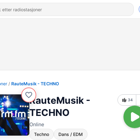
oner
RauteMusik - TECHNO
RauteMusik -
34
TECHNO
Online
Techno
Dans / EDM