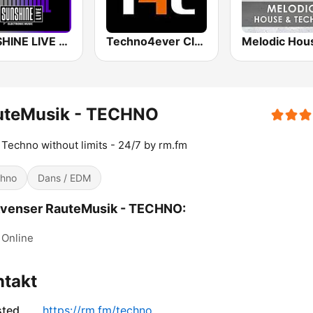
SUNSHINE LIVE - Hardtechno
Techno4ever Club
uteMusik - TECHNO
Techno without limits - 24/7 by rm.fm
hno
Dans / EDM
kvenser RauteMusik - TECHNO:
Online
ntakt
sted
https://rm.fm/techno