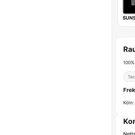
Ra
100% 
Tec
Fre
Köln:
Ko
Nett