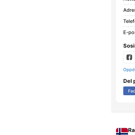
Adre
Telef
E-po
Sosi
Oppda
Del 
Fa
Ra