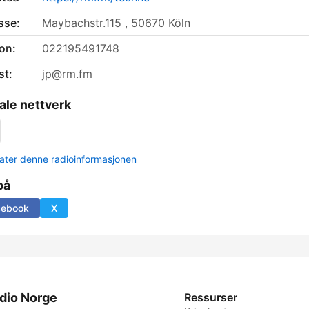
sse:
Maybachstr.115 , 50670 Köln
on:
022195491748
st:
jp@rm.fm
ale nettverk
ter denne radioinformasjonen
på
cebook
X
dio Norge
Ressurser