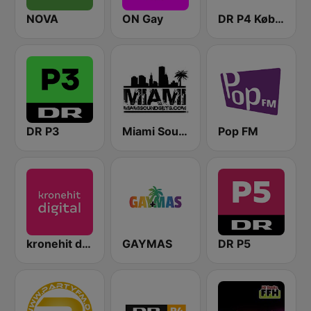
NOVA
ON Gay
DR P4 København
DR P3
Miami SoundSets
Pop FM
kronehit digital
GAYMAS
DR P5