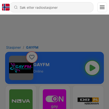
Stasjoner
GAYFM
GAYFM
Online