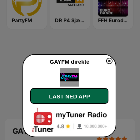
PartyFM
DR P4 Sjælland
FFH Eurodance
GAYFM direkte
LAST NED APP
GAYFM