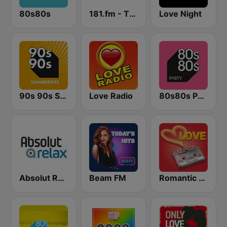
80s80s
181.fm - The Heart (Love Songs)
Love Night
90s 90s Sommerhits
Love Radio
80s80s Party
Absolut Relax
Beam FM
Romantic Vibes