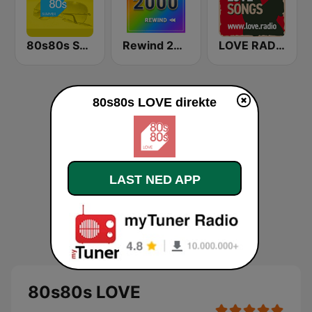
80s80s Summer
Rewind 2000's
LOVE RADIO www.LOVE.radio
80s80s LOVE direkte
LAST NED APP
80s80s LOVE