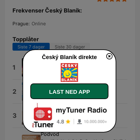
Frekvenser Český Blaník:
Prague:
Online
Topplåter
Siste 7 dager
Siste 30 dager
Český Blaník direkte
Zůstaň tu se mnou (Za sny)
1
Kryštof
Modré nad hlavou
2
LAST NED APP
Richard Kmoch & Gemini
Hej, Pane Šenku
3
Kamelie
Podvod