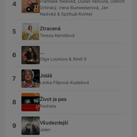
František Nedvěd, Dušan Vančura, Oldřich
4
Ortinský, Irena Budweiserová, Jan
Nedvěd & Spirituál Kvintet
Ztracená
5
Tereza Kerndlová
...
6
Olga Lounova & Xindl X
Jidáš
7
Lenka Filipová-Kudelová
Život je pes
8
Peshata
Všudezdejší
9
Jelen