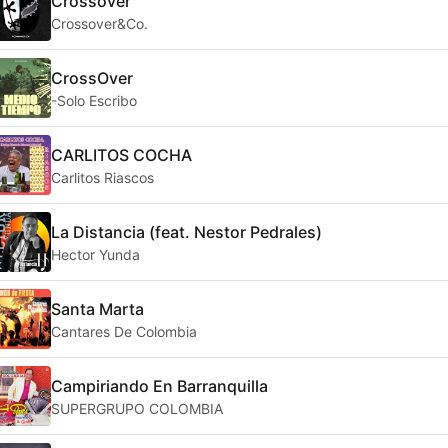
Crossover
Crossover&Co.
CrossOver
-Solo Escribo
CARLITOS COCHA
Carlitos Riascos
La Distancia (feat. Nestor Pedrales)
Hector Yunda
Santa Marta
Cantares De Colombia
Campiriando En Barranquilla
SUPERGRUPO COLOMBIA