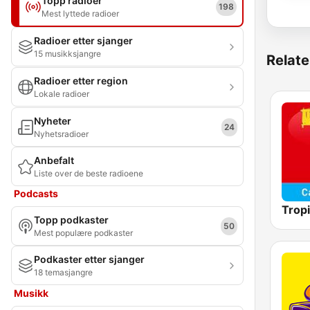
Topp radioer
198
Mest lyttede radioer
Radioer etter sjanger
15 musikksjangre
Relate
Radioer etter region
Lokale radioer
Nyheter
24
Nyhetsradioer
Anbefalt
Liste over de beste radioene
Podcasts
Tropi
Topp podkaster
50
Mest populære podkaster
Podkaster etter sjanger
18 temasjangre
Musikk