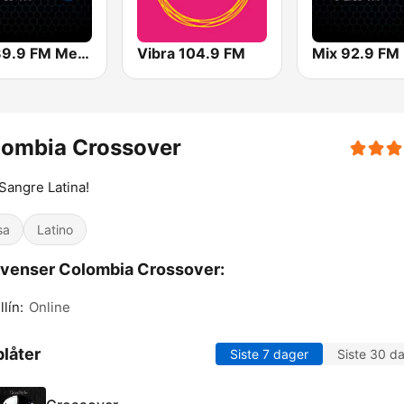
Mix 89.9 FM Medellin
Vibra 104.9 FM
lombia Crossover
Sangre Latina!
sa
Latino
venser Colombia Crossover:
lín:
Online
låter
Siste 7 dager
Siste 30 d