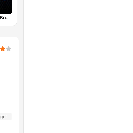
Mix 92.9 FM Bogotá
ager