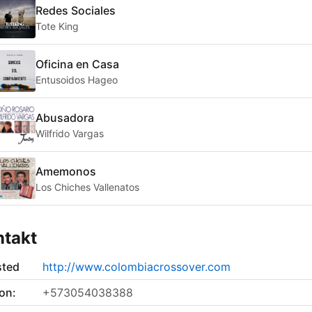
Redes Sociales
Tote King
Oficina en Casa
Entusoidos Hageo
Abusadora
Wilfrido Vargas
Amemonos
Los Chiches Vallenatos
ntakt
sted
http://www.colombiacrossover.com
on:
+573054038388