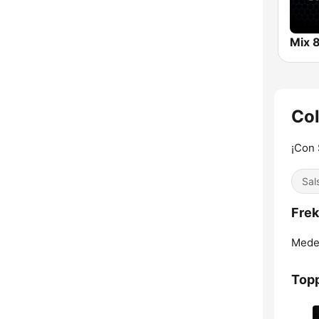
Co
¡Con 
Sal
Frek
Medel
Topp