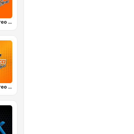
Olímpica Stereo Cali 104.5 FM
Olímpica Stereo - Medellín 104.9 FM