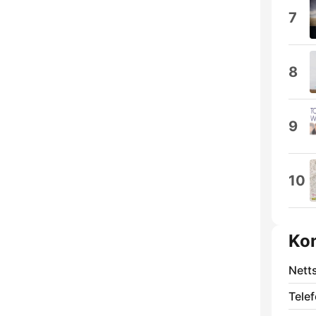
7
8
9
10
Ko
Nett
Telef