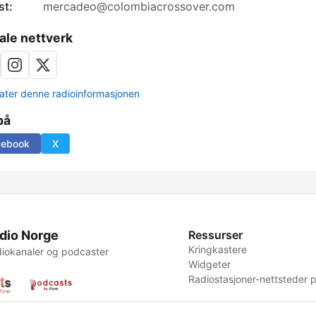
st:
mercadeo@colombiacrossover.com
ale nettverk
ter denne radioinformasjonen
på
cebook
X
dio Norge
Ressurser
Kringkastere
iokanaler og podcaster
Widgeter
Radiostasjoner-nettsteder p