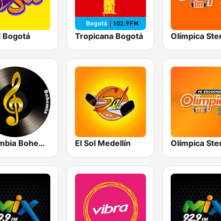
l Bogotá
Tropicana Bogotá
Colombia Bohemia
El Sol Medellín