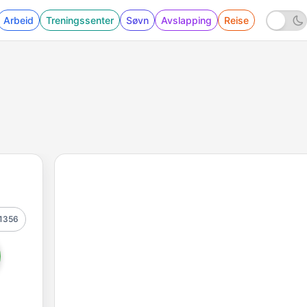
Arbeid
Treningssenter
Søvn
Avslapping
Reise
1356