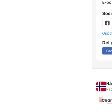
E-po
Sosi
Oppda
Del 
Fa
Ra
Rad