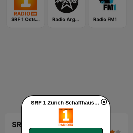
SRF 1 Ostschweiz
Radio Argovia
Radio FM1
SRF 1 Zürich Schaffhausen direkte
SRF 1 Zürich Schaffhausen