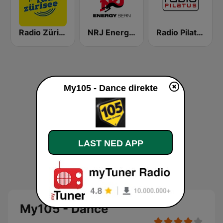
Radio Zürisee
NRJ Energy Bern
Radio Pilatus
My105 - Dance direkte
LAST NED APP
My105 - Dance