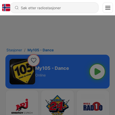
Stasjoner
My105 - Dance
My105 - Dance
Online