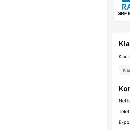
SRF 
Kla
Klass
Kla
Ko
Nett
Telef
E-po