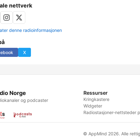
ale nettverk
ter denne radioinformasjonen
på
cebook
X
dio Norge
Ressurser
Kringkastere
iokanaler og podcaster
Widgeter
Radiostasjoner-nettsteder p
© AppMind 2026. Alle rettig