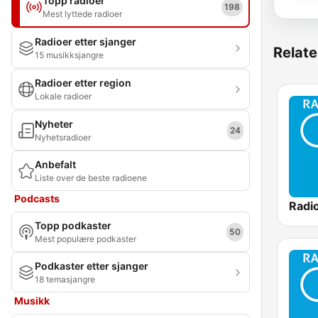
Topp radioer
198
Mest lyttede radioer
Radioer etter sjanger
Relate
15 musikksjangre
Radioer etter region
Lokale radioer
Nyheter
24
Nyhetsradioer
Anbefalt
Liste over de beste radioene
Podcasts
Topp podkaster
50
Mest populære podkaster
Podkaster etter sjanger
18 temasjangre
Musikk