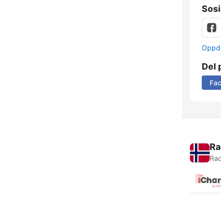
Sosi
Oppda
Del 
Fa
Ra
Rad