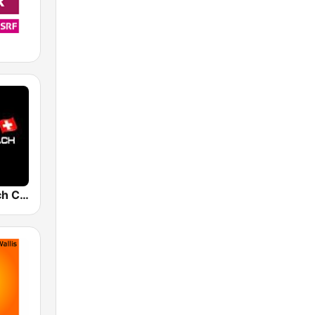
SwissRadio.ch Classical Opera