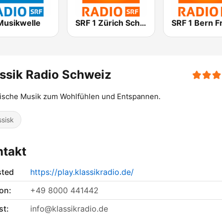
Musikwelle
SRF 1 Zürich Schaffhausen
ssik Radio Schweiz
ische Musik zum Wohlfühlen und Entspannen.
ssisk
ntakt
sted
https://play.klassikradio.de/
on:
+49 8000 441442
st:
info@klassikradio.de