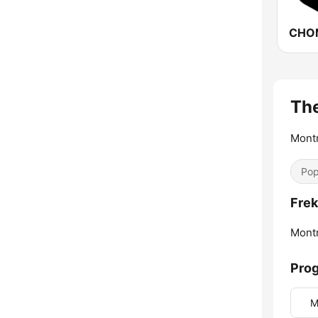
CHOM
The
Montr
Pop
Frek
Montr
Prog
M