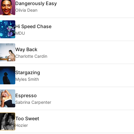
Dangerously Easy
Olivia Dean
Hi Speed Chase
MDU
Way Back
Charlotte Cardin
Stargazing
Myles Smith
Espresso
Sabrina Carpenter
Too Sweet
Hozier