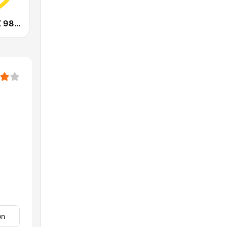
CHOI Radio X 98.1 FM
øn