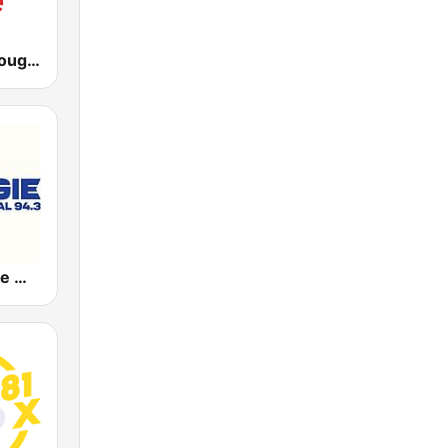
CITE 107.3 Rouge FM
CKMF Energie Montréal 94.3 FM