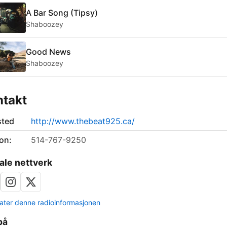
A Bar Song (Tipsy)
Shaboozey
Good News
Shaboozey
ntakt
sted
http://www.thebeat925.ca/
on:
514-767-9250
ale nettverk
ter denne radioinformasjonen
på