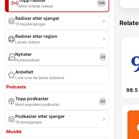
Topp radioer
198
Mest lyttede radioer
Radioer etter sjanger
Relate
15 musikksjangre
Radioer etter region
Lokale radioer
Nyheter
24
Nyhetsradioer
Anbefalt
Liste over de beste radioene
Podcasts
98.5
Topp podkaster
50
Mest populære podkaster
Podkaster etter sjanger
18 temasjangre
Musikk