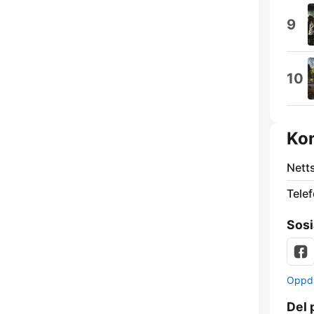
9
10
Ko
Nett
Telef
Sosi
Oppda
Del 