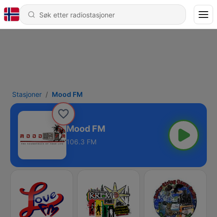
Stasjoner
Mood FM
Mood FM
106.3 FM