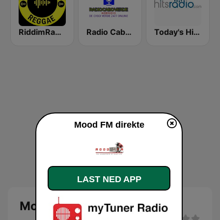
RiddimRadio.com
Radio Cabo verde 80's, 90's & 00's
Today's Hits Radio
Mood FM direkte
LAST NED APP
Mood FM