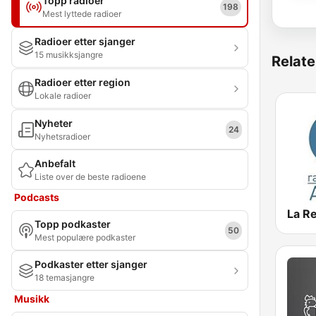
Topp radioer
198
Mest lyttede radioer
Radioer etter sjanger
15 musikksjangre
Relate
Radioer etter region
Lokale radioer
Nyheter
24
Nyhetsradioer
Anbefalt
Liste over de beste radioene
Podcasts
La R
Topp podkaster
50
Mest populære podkaster
Podkaster etter sjanger
18 temasjangre
Musikk