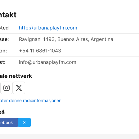
ntakt
sted
http://urbanaplayfm.com
sse:
Ravignani 1493, Buenos Aires, Argentina
on:
+54 11 6861-1043
st:
info@urbanaplayfm.com
ale nettverk
ter denne radioinformasjonen
på
cebook
X