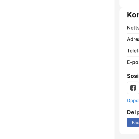
Ko
Nett
Adre
Telef
E-po
Sosi
Oppda
Del 
Fa