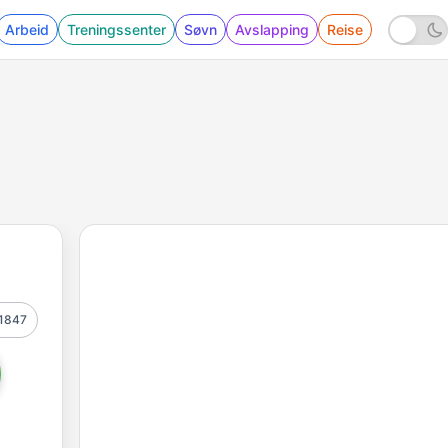
Arbeid
Treningssenter
Søvn
Avslapping
Reise
1847