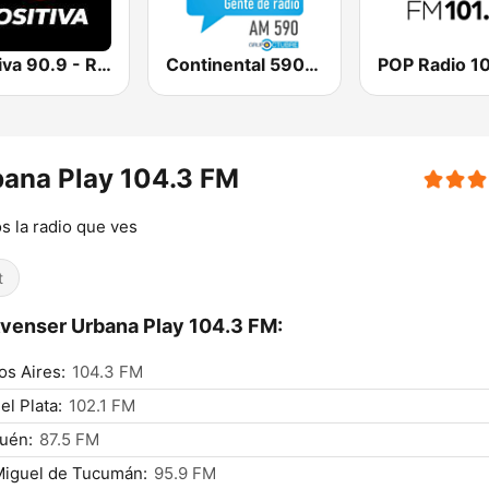
Positiva 90.9 - Radio Mitre Corrientes
Continental 590 AM
POP Radio 10
ana Play 104.3 FM
 la radio que ves
t
venser Urbana Play 104.3 FM:
s Aires:
104.3 FM
el Plata:
102.1 FM
uén:
87.5 FM
Miguel de Tucumán:
95.9 FM