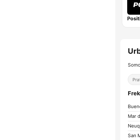
Urb
Somos
Pra
Frek
Bueno
Mar d
Neuq
San 