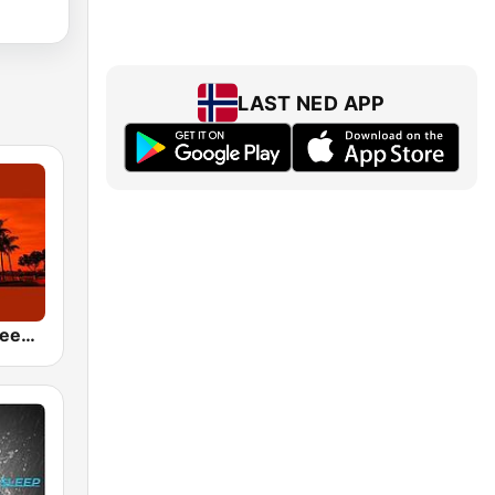
LAST NED APP
24/7 Deep Sleep Music Relaxing Music Insomnia Sleep Relaxing Music Study Sleep Meditation