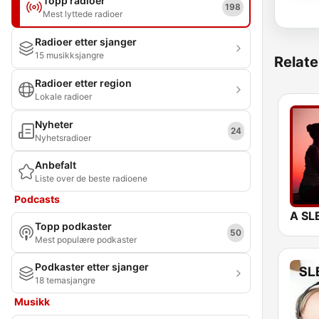
Topp radioer
198
Mest lyttede radioer
Radioer etter sjanger
15 musikksjangre
Relate
Radioer etter region
Lokale radioer
Nyheter
24
Nyhetsradioer
Anbefalt
Liste over de beste radioene
Podcasts
Topp podkaster
50
Mest populære podkaster
Podkaster etter sjanger
18 temasjangre
Musikk