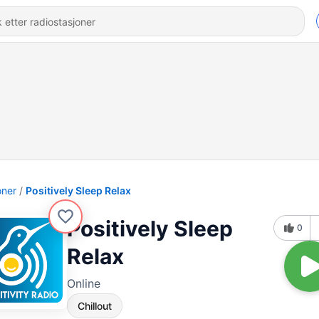
oner
Positively Sleep Relax
Positively Sleep
0
Relax
Online
Chillout