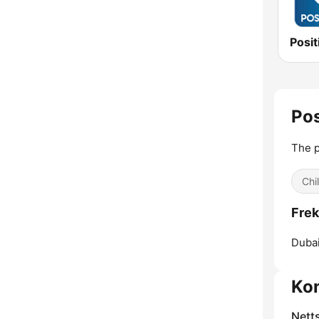
Pos
The p
Chil
Frek
Dubai
Ko
Nett