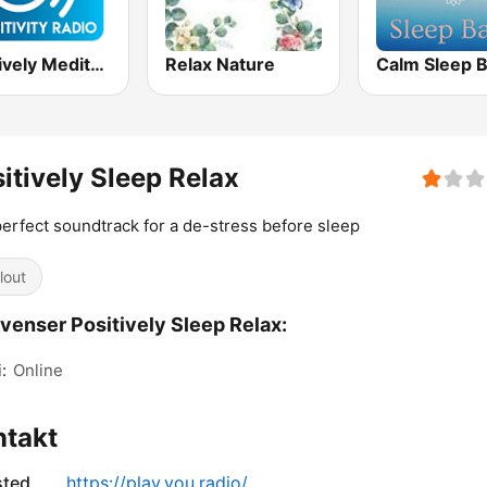
Positively Meditation
Relax Nature
Calm Sleep 
itively Sleep Relax
erfect soundtrack for a de-stress before sleep
lout
venser Positively Sleep Relax:
:
Online
ntakt
sted
https://play.you.radio/