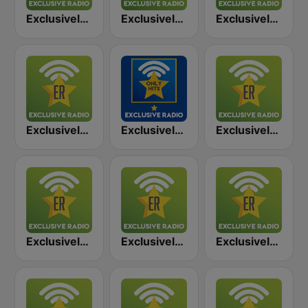
Exclusively Queen
Exclusively Pink Floyd
Exclusively ABBA
Exclusively Rolling Stones
Exclusively Pink Floyd - HITS
Exclusively Genesis
Exclusively The Doors
Exclusively U2
Exclusively Elton John