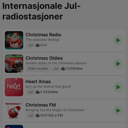
Internasjonale Jul-
radiostasjoner
Christmas Radio
The seasonal feeling!
Jul
424
Christmas Oldies
Golden oldies of the Christmas season.
Eldre musikk
Jul
209
Online
Heart Xmas
turn up the festive feel good!
Jul
4.9K
Online
Christmas FM
Bringing You the Magic of Christmas!
Jul
409
105.2 FM