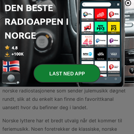
Julestemningen i Norge er noe helt for seg selv, preget
av mørke vinterkvelder, levende lys og lyden av kjente
juletoner. For mange er radioen den viktigste kilden til å
skape den rette atmosfæren i adventstiden, enten man
baker pepperkaker, pynter treet eller bare slapper av
LAST NED APP
med en varm kopp kakao. Her har vi samlet de beste
norske radiostasjonene som sender julemusikk døgnet
rundt, slik at du enkelt kan finne din favorittkanal
uansett hvor du befinner deg i landet.
Norske lyttere har et bredt utvalg når det kommer til
feriemusikk. Noen foretrekker de klassiske, norske