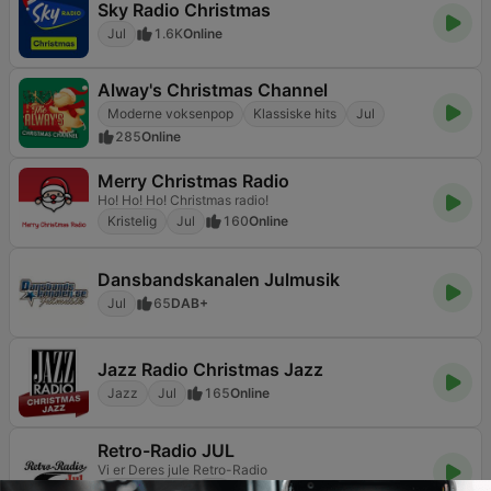
Sky Radio Christmas
Jul
1.6K
Online
Alway's Christmas Channel
Moderne voksenpop
Klassiske hits
Jul
285
Online
Merry Christmas Radio
Ho! Ho! Ho! Christmas radio!
Kristelig
Jul
160
Online
Dansbandskanalen Julmusik
Jul
65
DAB+
Jazz Radio Christmas Jazz
Jazz
Jul
165
Online
Retro-Radio JUL
Vi er Deres jule Retro-Radio
Eldre musikk
Jul
433
Online