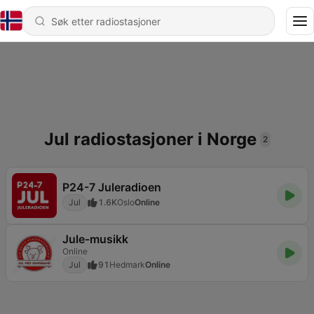
Jul radiostasjoner i Norge
2
P24-7 Juleradioen
Jul
1.6K
Oslo
Online
Jule-musikk
Online
Jul
91
Hedmark
Online