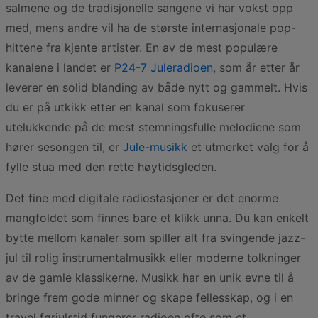
salmene og de tradisjonelle sangene vi har vokst opp
med, mens andre vil ha de største internasjonale pop-
hittene fra kjente artister. En av de mest populære
kanalene i landet er
P24-7 Juleradioen
, som år etter år
leverer en solid blanding av både nytt og gammelt. Hvis
du er på utkikk etter en kanal som fokuserer
utelukkende på de mest stemningsfulle melodiene som
hører sesongen til, er
Jule-musikk
et utmerket valg for å
fylle stua med den rette høytidsgleden.
Det fine med digitale radiostasjoner er det enorme
mangfoldet som finnes bare et klikk unna. Du kan enkelt
bytte mellom kanaler som spiller alt fra svingende jazz-
jul til rolig instrumentalmusikk eller moderne tolkninger
av de gamle klassikerne. Musikk har en unik evne til å
bringe frem gode minner og skape fellesskap, og i en
travel førjulstid fungerer radioen ofte som et