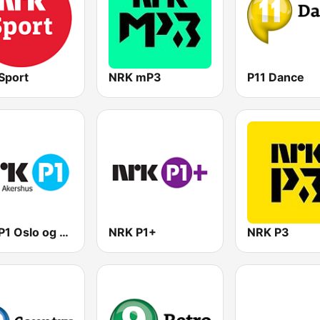
Sport
NRK mP3
P11 Dance
NRK P1 Oslo og Akershus
NRK P1+
NRK P3