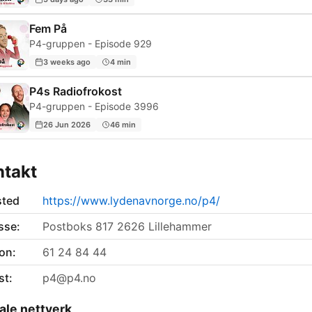
Fem På
P4-gruppen - Episode 929
3 weeks ago
4 min
P4s Radiofrokost
P4-gruppen - Episode 3996
26 Jun 2026
46 min
ntakt
sted
https://www.lydenavnorge.no/p4/
sse:
Postboks 817 2626 Lillehammer
on:
61 24 84 44
st:
p4@p4.no
ale nettverk