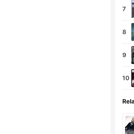
7
8
9
10
Rel