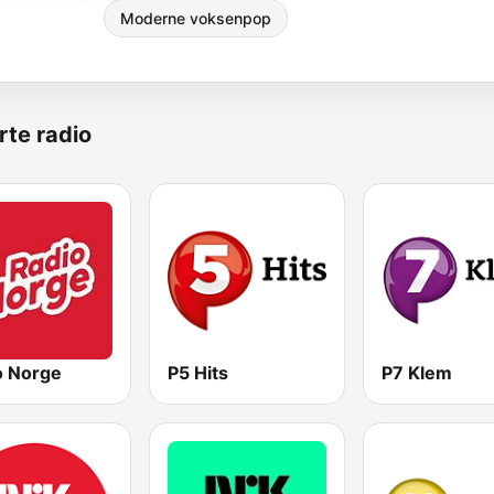
Moderne voksenpop
rte radio
o Norge
P5 Hits
P7 Klem