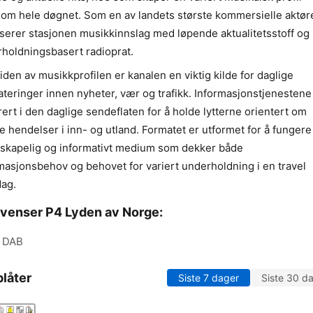
om hele døgnet. Som en av landets største kommersielle aktøre
serer stasjonen musikkinnslag med løpende aktualitetsstoff og
holdningsbasert radioprat.
iden av musikkprofilen er kanalen en viktig kilde for daglige
teringer innen nyheter, vær og trafikk. Informasjonstjenestene
rert i den daglige sendeflaten for å holde lytterne orientert om
ge hendelser i inn- og utland. Formatet er utformet for å funger
lskapelig og informativt medium som dekker både
masjonsbehov og behovet for variert underholdning i en travel
ag.
venser P4 Lyden av Norge:
DAB
låter
Siste 7 dager
Siste 30 d