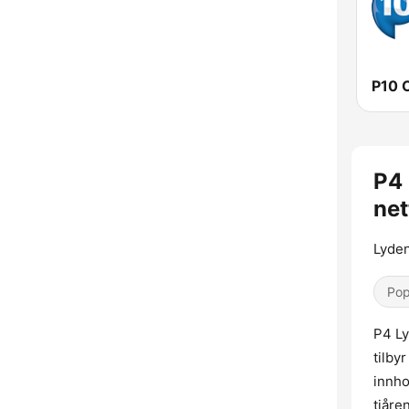
P10 
P4 
net
Lyde
Pop
P4 Ly
tilby
innho
tiåre