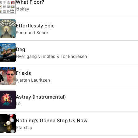
What Floor?
idokay
Effortlessly Epic
Scorched Score
Deg
Hver gang vi møtes & Tor Endresen
Friskis
Kjartan Lauritzen
Astray (Instrumental)
Lê
Nothing's Gonna Stop Us Now
Starship