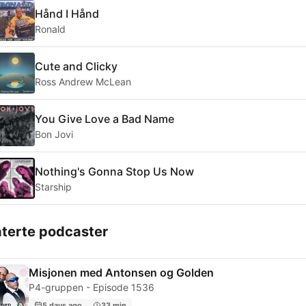
Hånd I Hånd
Ronald
Cute and Clicky
Ross Andrew McLean
You Give Love a Bad Name
Bon Jovi
Nothing's Gonna Stop Us Now
Starship
aterte podcaster
Misjonen med Antonsen og Golden
P4-gruppen - Episode 1536
5 days ago
33 min