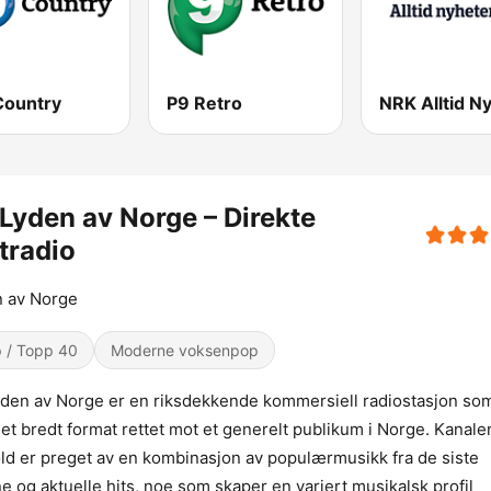
Country
P9 Retro
Lyden av Norge – Direkte
tradio
n av Norge
 / Topp 40
Moderne voksenpop
den av Norge er en riksdekkende kommersiell radiostasjon so
r et bredt format rettet mot et generelt publikum i Norge. Kanale
ld er preget av en kombinasjon av populærmusikk fra de siste
ne og aktuelle hits, noe som skaper en variert musikalsk profil