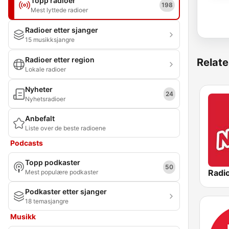
Topp radioer
198
Mest lyttede radioer
Radioer etter sjanger
15 musikksjangre
Radioer etter region
Relate
Lokale radioer
Nyheter
24
Nyhetsradioer
Anbefalt
Liste over de beste radioene
Podcasts
Topp podkaster
50
Radi
Mest populære podkaster
Podkaster etter sjanger
18 temasjangre
Musikk