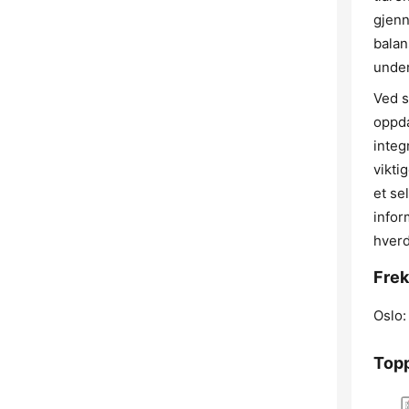
gjenn
balan
under
Ved s
oppda
integ
vikti
et se
infor
hverd
Frek
Oslo:
Topp