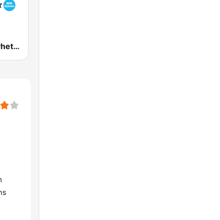
NRK Alltid Nyheter
m
ns