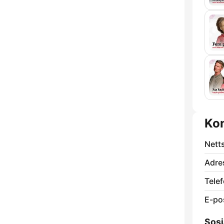
Ko
Nett
Adre
Telef
E-po
Sosi