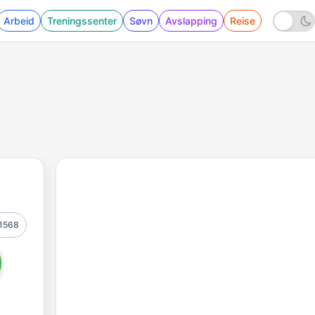
Arbeid
Treningssenter
Søvn
Avslapping
Reise
1568