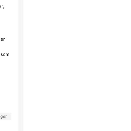
r,
 er
e som
ager